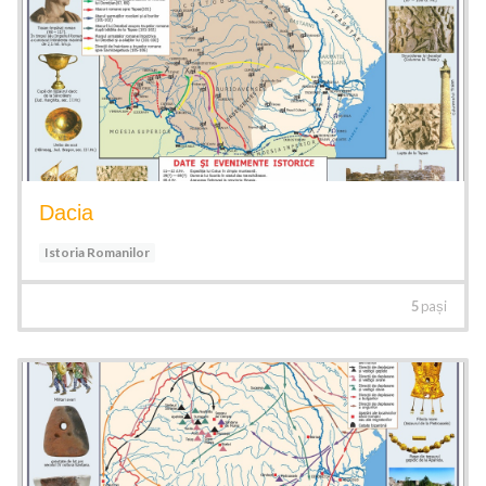
Dacia
Istoria Romanilor
5
pași