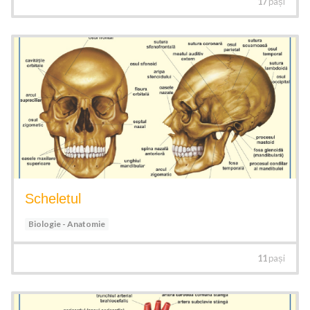
17
pași
Scheletul
Biologie - Anatomie
11
pași