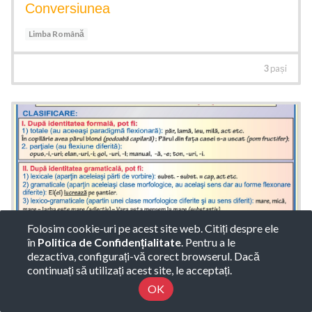
Conversiunea
Limba Română
3
pași
Folosim cookie-uri pe acest site web. Citiți despre ele
în
Politica de Confidențialitate
. Pentru a le
dezactiva, configurați-vă corect browserul. Dacă
Relatii si categorii semantice
continuați să utilizați acest site, le acceptați.
OK
Limba Română