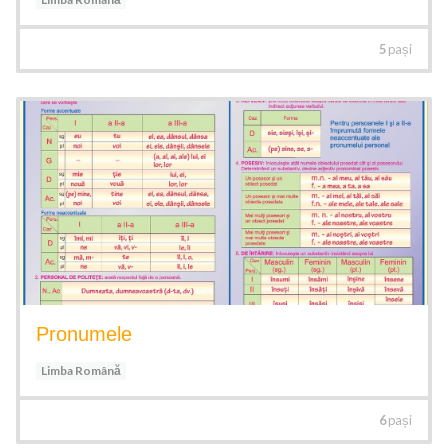
5
pași
Pronumele
Limba Română
6
pași