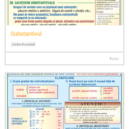
Substantivul
Limba Română
4
pași