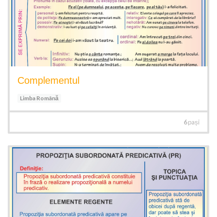
Complementul
Limba Română
6
pași