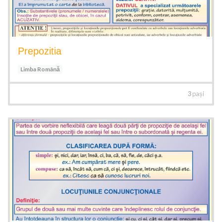
Prepozitia
Limba Română
3
pași