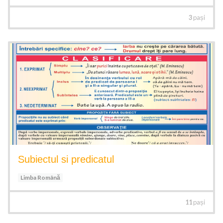
3
pași
Subiectul si predicatul
Limba Română
11
pași