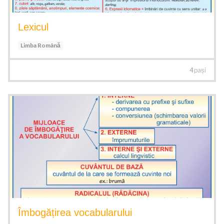
Lexicul
Limba Română
4
pași
Îmbogățirea vocabularului