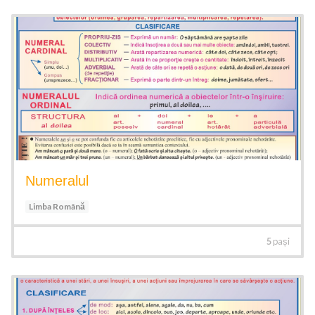
Numeralul
Limba Română
5
pași