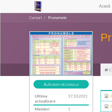
Acasă
Cursuri
Pronumele
P
C
Alăturați-vă cursului
Ultima
17.10.2021
actualizare
P
Membri
1