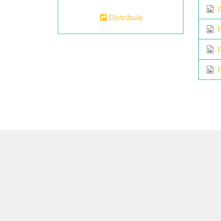
P
Distribuie
F
F
F