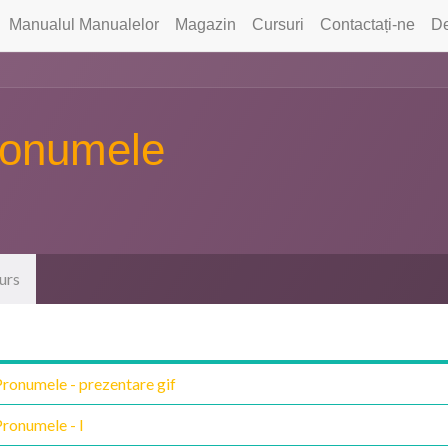
Manualul Manualelor
Magazin
Cursuri
Contactați-ne
De
ronumele
urs
Pronumele - prezentare gif
ronumele - I