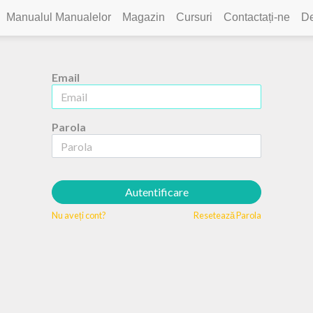
Manualul Manualelor
Magazin
Cursuri
Contactați-ne
De
Email
Parola
Autentificare
Nu aveți cont?
Resetează Parola