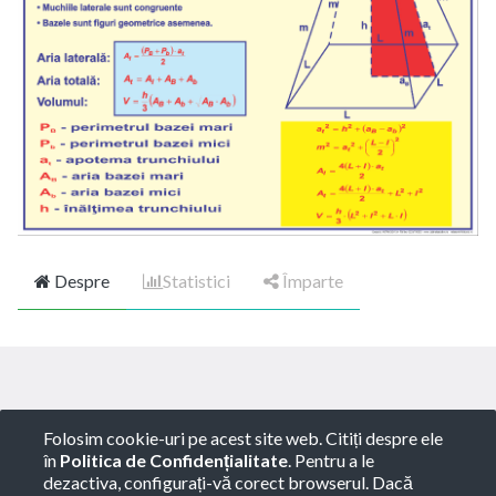
Despre
Statistici
Împarte
Copyright ©
ROTARY GLOBART SRL
-
Termeni de
Folosim cookie-uri pe acest site web. Citiți despre ele
utilizare
-
Politica de Confidențialitate
-
Consultanță
în
Politica de Confidențialitate
. Pentru a le
juridică
dezactiva, configurați-vă corect browserul. Dacă