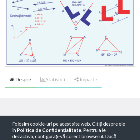
Despre
Statistici
Împarte
Copyright ©
ROTARY GLOBART SRL
-
Termeni de
Folosim cookie-uri pe acest site web. Citiți despre ele
utilizare
-
Politica de Confidențialitate
-
Consultanță
în
Politica de Confidențialitate
. Pentru a le
juridică
dezactiva, configurați-vă corect browserul. Dacă