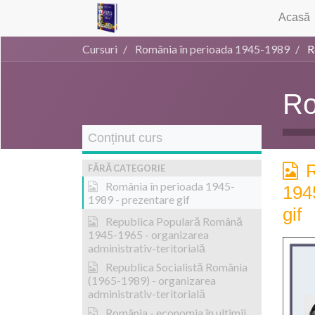
Acasă
Cursuri
România în perioada 1945-1989
R
Ro
Conținut curs
R
FĂRĂ CATEGORIE
România în perioada 1945-
194
1989 - prezentare gif
gif
Republica Populară Română
1945-1965 - organizarea
administrativ-teritorială
Republica Socialistă România
(1965-1989) - organizarea
administrativ-teritorială
România - economia în ultimii