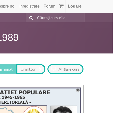
spre noi
Inregistrare
Forum
Logare
1989
terminat
Următor
Afișare curs