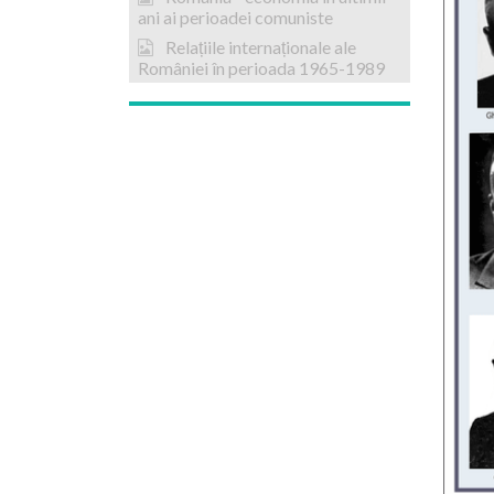
ani ai perioadei comuniste
Relațiile internaționale ale
României în perioada 1965-1989