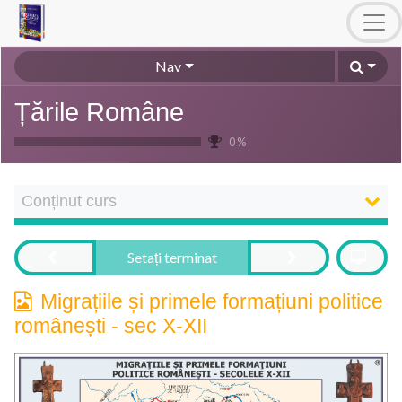
Nav
Țările Române
0 %
Conținut curs
Setați terminat
Migrațiile și primele formațiuni politice
românești - sec X-XII