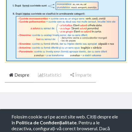
Despre
Statistici
Împarte
Copyright ©
ROTARY GLOBART SRL
-
Termeni de
Folosim cookie-uri pe acest site web. Citiți despre ele
utilizare
-
Politica de Confidențialitate
-
Consultanță
în
Politica de Confidențialitate
. Pentru a le
juridică
dezactiva, configurați-vă corect browserul. Dacă