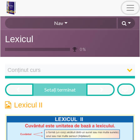
Nav
Lexicul
0 %
Conținut curs
Setați terminat
Lexicul II