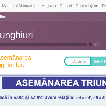
Manualul Manualelor
Magazin
Cursuri
Contactați-ne
De
lor.
iunghiuri
0 %
Asemănarea
Anterior
Setați 
nghiurilor.