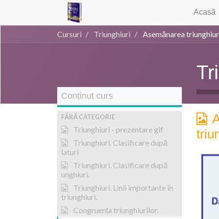
Acasă
Cursuri
Triunghiuri
Asemănarea triunghiuri
Tr
Conținut curs
FĂRĂ CATEGORIE
Triunghiuri - prezentare gif
triu
Triunghiuri. Clasificare după
laturi
Triunghiuri. Clasificare după
unghiuri.
Triunghiuri. Linii importante în
triunghiuri.
Congruența triunghiurilor.