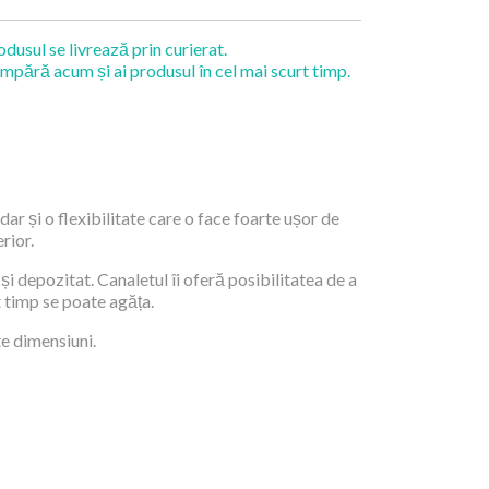
odusul se livrează prin curierat.
mpără acum și ai produsul în cel mai scurt timp.
dar și o flexibilitate care o face foarte ușor de
rior.
și depozitat. Canaletul îi oferă posibilitatea de a
t timp se poate agăța.
te dimensiuni.