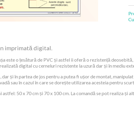
Pr
Cu
an imprimată digital.
șa este o țesătură de PVC și astfel ii oferă o rezistență deosebită, 
alizată digital cu cerneluri rezistente la uzură dar și în mediu exte
 dar și în partea de jos pentru a putea fi ușor de montat, manipulat 
 vadă sau în cazul în care se dorește utilizarea acesteia pentru scur
 astfel: 50 x 70 cm și 70 x 100 cm. La comandă se pot realiza și al