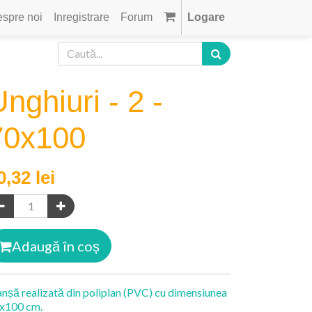
spre noi
Inregistrare
Forum
Logare
nghiuri - 2 -
70x100
0,32
lei
Adaugă în coș
anșă realizată din poliplan (PVC) cu dimensiunea
x100 cm.