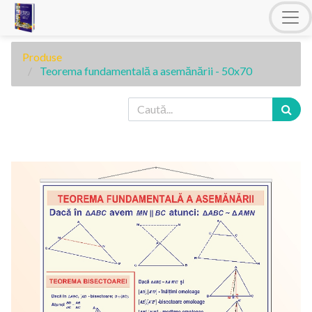
Produse
Teorema fundamentală a asemănării - 50x70