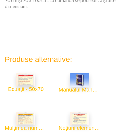
70 cm și 70 x 100 cm. La comandă se pot realiza și alte
dimensiuni.
Produse alternative:
Ecuații - 50x70
Manualul Manualelor
Mulțimea numerelor întregi - 50x70
Noțiuni elementare de geometrie - 1 - 50x70