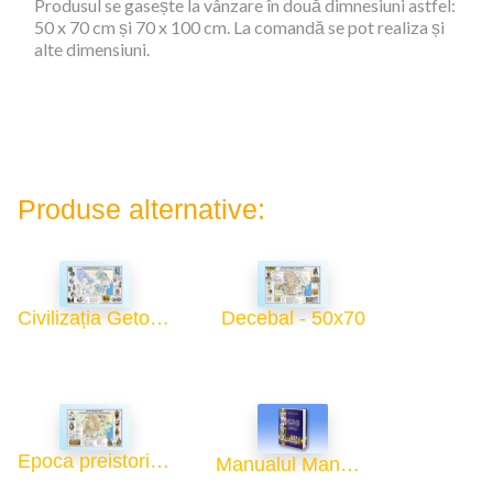
Produsul se gasește la vânzare în două dimnesiuni astfel:
50 x 70 cm și 70 x 100 cm. La comandă se pot realiza și
alte dimensiuni.
Produse alternative:
Civilizația Geto-Dacă (sec. IV-II î. Hr.) - 50x70
Decebal - 50x70
Epoca preistorică - 50x70
Manualul Manualelor