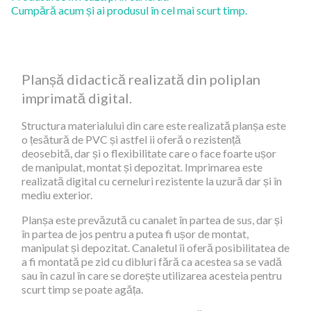
Cumpără acum și ai produsul în cel mai scurt timp.
Planșă didactică realizată din poliplan
imprimată digital.
Structura materialului din care este realizată planșa este
o țesătură de PVC și astfel ii oferă o rezistență
deosebită, dar și o flexibilitate care o face foarte ușor
de manipulat, montat și depozitat. Imprimarea este
realizată digital cu cerneluri rezistente la uzură dar și în
mediu exterior.
Planșa este prevăzută cu canalet în partea de sus, dar și
în partea de jos pentru a putea fi ușor de montat,
manipulat și depozitat. Canaletul îi oferă posibilitatea de
a fi montată pe zid cu dibluri fără ca acestea sa se vadă
sau în cazul în care se dorește utilizarea acesteia pentru
scurt timp se poate agăța.