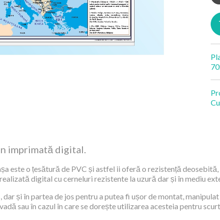
Pl
70
Pr
Cu
an imprimată digital.
șa este o țesătură de PVC și astfel ii oferă o rezistență deosebită, 
alizată digital cu cerneluri rezistente la uzură dar și în mediu exte
 dar și în partea de jos pentru a putea fi ușor de montat, manipulat 
 vadă sau în cazul în care se dorește utilizarea acesteia pentru scur