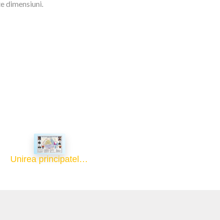
te dimensiuni.
Unirea principatelor și constituirea României - 70x100