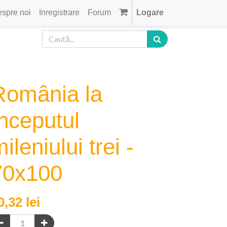
spre noi
Inregistrare
Forum
Logare
România la
începutul
ileniului trei -
70x100
0,32
lei