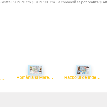
 astfel: 50 x 70 cm și 70 x 100 cm. La comandă se pot realiza și al
România și Marea Unire - 70x100
Războiul de independență 1877 - 1878 - 70x100
Manualul Manualelor