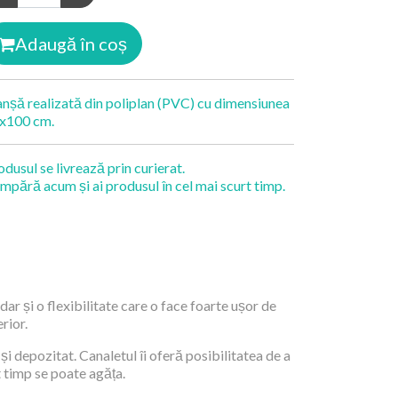
Adaugă în coș
anșă realizată din poliplan (PVC) cu dimensiunea
x100 cm.
odusul se livrează prin curierat.
mpără acum și ai produsul în cel mai scurt timp.
dar și o flexibilitate care o face foarte ușor de
rior.
și depozitat. Canaletul îi oferă posibilitatea de a
t timp se poate agăța.