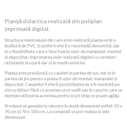
Planșă didactica realizată din poliplan
imprimată digital.
Structura materialului din care este realizată planșa este o
țesătură de PVC și astfel ii oferă o rezistență deosebită, dar
și o flexibilitate care o face foarte ușor de manipulat, montat
și depozitat. Imprimarea este realizată digital cu cerneluri
rezistente la uzură dar și în mediu exterior.
Planșa este prevăzută cu canalet în partea de sus, dar și în
partea de jos pentru a putea fi ușor de montat, manipulat și
depozitat. Canaletul îi oferă posibilitatea de a fi montată pe
zid cu dibluri fără ca acestea sa se vadă sau în cazul în care se
dorește utilizarea acesteia pentru scurt timp se poate agăța.
Produsul se gasește la vânzare în două dimnesiuni astfel: 50 x
70 cm și 70 x 100 cm. La comandă se pot realiza și alte
dimensiuni.