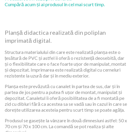
Cumpără acum și ai produsul în cel mai scurt timp.
Planșă didactica realizată din poliplan
imprimată digital.
Structura materialului din care este realizată planșa este o
țesătură de PVC și astfel ii oferă o rezistență deosebită, dar
și o flexibilitate care o face foarte ușor de manipulat, montat
și depozitat. Imprimarea este realizată digital cu cerneluri
rezistente la uzură dar și în mediu exterior.
Planșa este prevăzută cu canalet în partea de sus, dar și în
partea de jos pentru a putea fi ușor de montat, manipulat și
depozitat. Canaletul îi oferă posibilitatea de a fi montată pe
zid cu dibluri fără ca acestea sa se vadă sau în cazul în care se
dorește utilizarea acesteia pentru scurt timp se poate agăța.
Produsul se gasește la vânzare în două dimnesiuni astfel: 50 x
70 cm și 70 x 100 cm. La comandă se pot realiza și alte