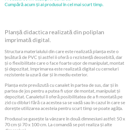
Cumpără acum și ai produsul în cel mai scurt timp.
Planșă didactica realizată din poliplan
imprimată digital.
Structura materialului din care este realizată planșa este o
țesătură de PVC și astfel ii oferă o rezistență deosebită, dar
și o flexibilitate care o face foarte ușor de manipulat, montat
și depozitat. Imprimarea este realizată digital cu cerneluri
rezistente la uzură dar și în mediu exterior.
Planșa este prevăzută cu canalet în partea de sus, dar și în
partea de jos pentru a putea fi ușor de montat, manipulat și
depozitat. Canaletul îi oferă posibilitatea de a fi montată pe
zid cu dibluri fără ca acestea sa se vadă sau în cazul în care se
dorește utilizarea acesteia pentru scurt timp se poate agăța.
Produsul se gasește la vânzare în două dimnesiuni astfel: 50 x
70 cm și 70 x 100 cm. La comandă se pot realiza și alte