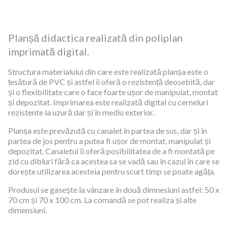
Planșă didactica realizată din poliplan
imprimată digital.
Structura materialului din care este realizată planșa este o
țesătură de PVC și astfel ii oferă o rezistență deosebită, dar
și o flexibilitate care o face foarte ușor de manipulat, montat
și depozitat. Imprimarea este realizată digital cu cerneluri
rezistente la uzură dar și în mediu exterior.
Planșa este prevăzută cu canalet în partea de sus, dar și în
partea de jos pentru a putea fi ușor de montat, manipulat și
depozitat. Canaletul îi oferă posibilitatea de a fi montată pe
zid cu dibluri fără ca acestea sa se vadă sau în cazul în care se
dorește utilizarea acesteia pentru scurt timp se poate agăța.
Produsul se gasește la vânzare în două dimnesiuni astfel: 50 x
70 cm și 70 x 100 cm. La comandă se pot realiza și alte
dimensiuni.